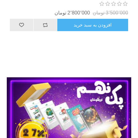
3٬500٬000 تومان
2٬800٬000 تومان
افزودن به سبد خرید