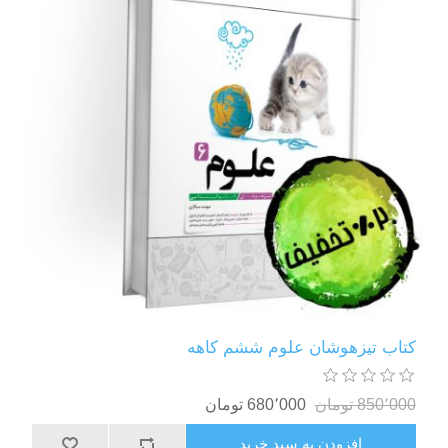
کتاب تیزهوشان علوم ششم کاهه
850٬000 تومان
680٬000 تومان
افزودن به سبد خرید