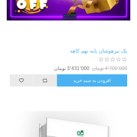
پک تیزهوشان پایه نهم کاهه
4٬700٬000 تومان
3٬431٬000 تومان
افزودن به سبد خرید