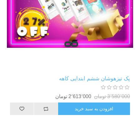
پک تیزهوشان ششم ابتدایی کاهه
3٬580٬000 تومان
2٬613٬000 تومان
افزودن به سبد خرید