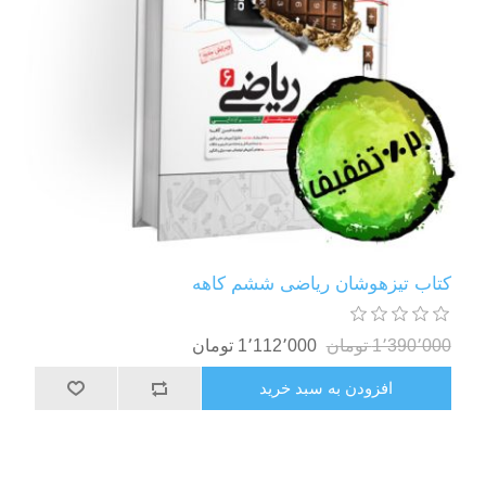
کتاب تیزهوشان ریاضی ششم کاهه
1٬390٬000 تومان
1٬112٬000 تومان
افزودن به سبد خرید