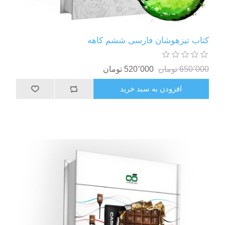
کتاب تیزهوشان فارسی ششم کاهه
650٬000 تومان
520٬000 تومان
افزودن به سبد خرید