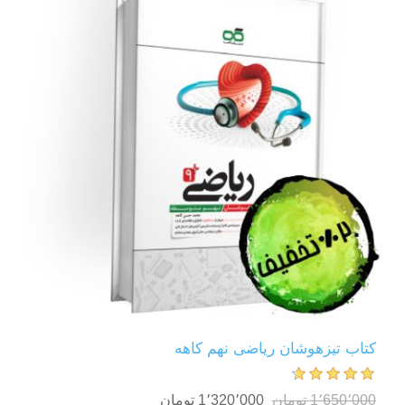
کتاب تیزهوشان ریاضی نهم کاهه
1٬650٬000 تومان
1٬320٬000 تومان