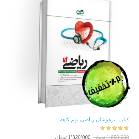
کتاب تیزهوشان ریاضی نهم کاهه
1٬650٬000 تومان
1٬320٬000 تومان