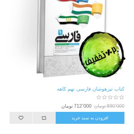
کتاب تیزهوشان فارسی نهم کاهه
890٬000 تومان
712٬000 تومان
افزودن به سبد خرید