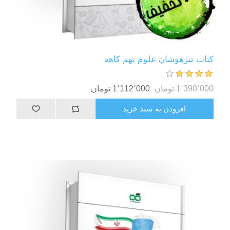
کتاب تیزهوشان علوم نهم کاهه
1٬390٬000 تومان
1٬112٬000 تومان
افزودن به سبد خرید