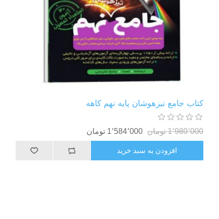
کتاب جامع تیزهوشان پایه نهم کاهه
1٬980٬000 تومان
1٬584٬000 تومان
افزودن به سبد خرید