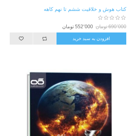
کتاب هوش و خلاقیت ششم تا نهم کاهه
690٬000 تومان
552٬000 تومان
افزودن به سبد خرید